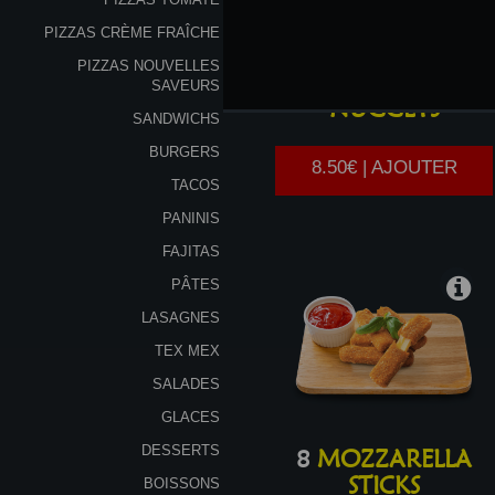
PIZZAS CRÈME FRAÎCHE
PIZZAS NOUVELLES
8
CHICKEN
SAVEURS
NUGGETS
SANDWICHS
BURGERS
8.50€ | AJOUTER
TACOS
PANINIS
FAJITAS
PÂTES
LASAGNES
TEX MEX
SALADES
GLACES
DESSERTS
8
MOZZARELLA
STICKS
BOISSONS