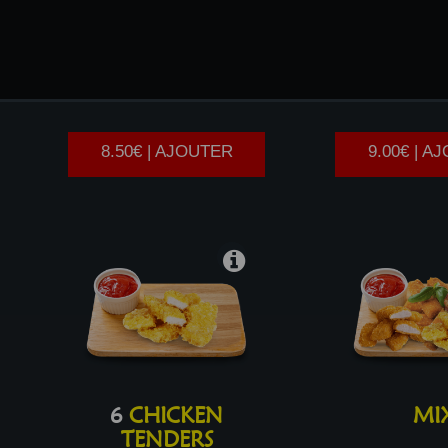
8
CHICKEN WINGS
6
HOT W
8.50€ | AJOUTER
9.00€ | A
6
CHICKEN
MI
TENDERS