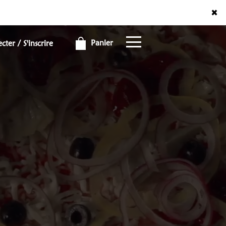
×
×
Panier
ter / S'inscrire