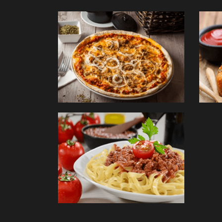
PÂ
COMM