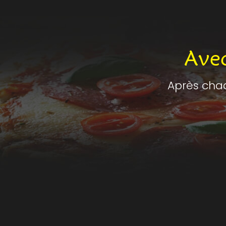
Ave
Après cha