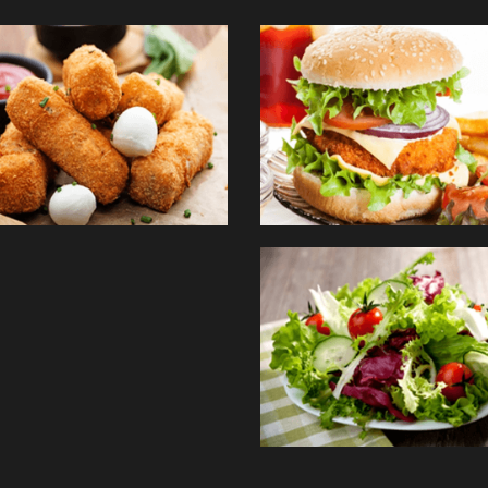
TES
ANDER