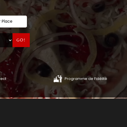
 Place
GO!
lect
Programme de Fidélité
BURGERS
PANINIS
COMMANDER
COMMANDE