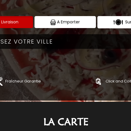
Sur
 Livraison
A Emporter
Fraîcheur Garantie
Click and Col
ZAS
TEX MEX
ANDER
COMMANDER
LA CARTE