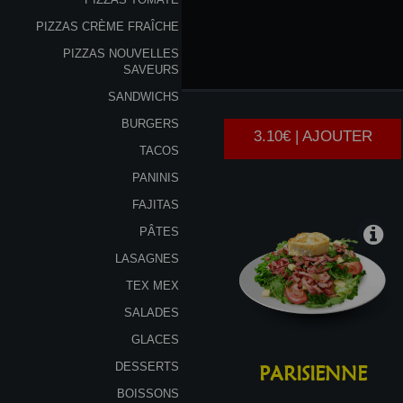
PIZZAS CRÈME FRAÎCHE
PIZZAS NOUVELLES
LA
MIXTE
SAVEURS
SANDWICHS
BURGERS
3.10€ | AJOUTER
TACOS
PANINIS
FAJITAS
PÂTES
LASAGNES
TEX MEX
SALADES
GLACES
DESSERTS
PARISIENNE
BOISSONS